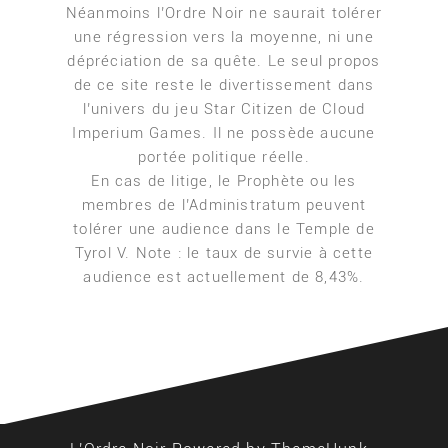
Néanmoins l’Ordre Noir ne saurait tolérer
une régression vers la moyenne, ni une
dépréciation de sa quête. Le seul propos
de ce site reste le divertissement dans
l’univers du jeu Star Citizen de Cloud
Imperium Games. Il ne possède aucune
portée politique réelle.
En cas de litige, le Prophète ou les
membres de l’Administratum peuvent
tolérer une audience dans le Temple de
Tyrol V. Note : le taux de survie à cette
audience est actuellement de 8,43%.