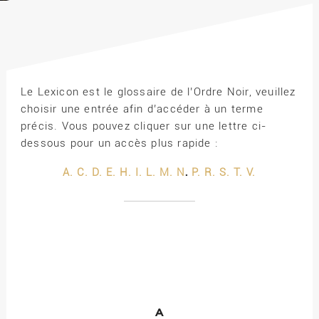
Le Lexicon est le glossaire de l’Ordre Noir, veuillez
choisir une entrée afin d’accéder à un terme
précis. Vous pouvez cliquer sur une lettre ci-
dessous pour un accès plus rapide :
.
A.
C.
D.
E.
H.
I.
L.
M.
N
P.
R.
S.
T.
V.
A