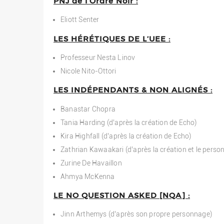
PNJ de l’Ordre Noir :
Eliott Senter
LES HÉRÉTIQUES DE L’UEE :
Professeur Nesta Linov
Nicole Nito-Ottori
LES INDÉPENDANTS & NON ALIGNÉS :
Banastar Chopra
Tania Harding (d’après la création de Echo)
Kira Highfall (d’après la création de Echo)
Zathrian Kawaakari (d’après la création et le perso
Zurine De Havaillon
Ahmya McKenna
LE NO QUESTION ASKED [NQA] :
Jinn Arthemys (d’après son propre personnage)