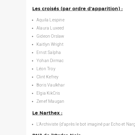
Les croisés (par ordre d’apparition) :
Aquila Lespine
Alaura Luxeed
Gideon Orslaw
Kaitlyn Wright
Ernst Salpha
Yohan Dirmac
Léon Troy
Clint Kefrey
Boris Vaulkhar
Elgia KikCris
Zenef Maugan
Le Narthex :
L’Archiviste (d’après le bot imaginé par Echo et Narg