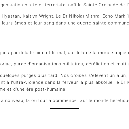
nisation pirate et terroriste, naît la Sainte Croisade de l
t Hyastan, Kaitlyn Wright, Le Dr Nikolaï Mithra, Echo Mark 
 leurs âmes et leur sang dans une guerre sainte commune : 
ues par delà le bien et le mal, au-delà de la morale impie
iae, purge d’organisations militaires, déréliction et mutil
t quelques purges plus tard. Nos croisés s’élèvent un à un,
 à l’ultra-violence dans la ferveur la plus absolue, le Dr 
me et d’une ère post-humaine.
 à nouveau, là où tout a commencé. Sur le monde hérétiqu