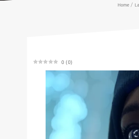
Home
L
0
(
0
)