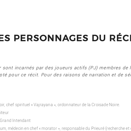
ES PERSONNAGES DU RÉC
r sont incarnés par des joueurs actifs (PJ) membres de l’
té pour ce récit. Pour des raisons de narration et de séc
oir, chef spirituel « Vajrayana », ordonnateur de la Croisade Noire.
iteur
 Grand Intendant
um, médecin en chef « morator », responsable du Prieuré (recherche e