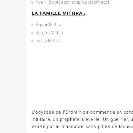
Yvan (d’après son propre personnage)
LA FAMILLE MITHRA :
Agapé Mithra
Jouska Mithra
Toska Mithra
L’odyssée de l’Ordre Noir commence en octo
militaire, un prophète s’éveille. Un guerrier
exalté par le massacre sans pitiés de lâche