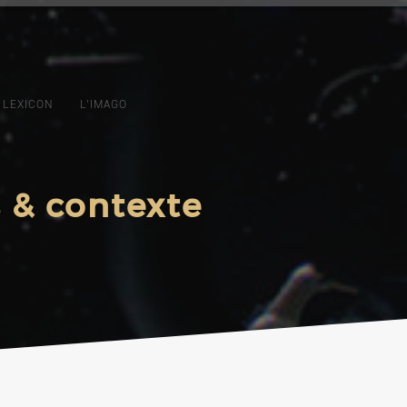
 LEXICON
L’IMAGO
 & contexte